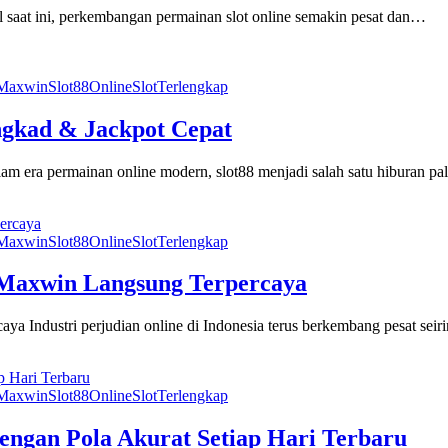
l saat ini, perkembangan permainan slot online semakin pesat dan…
lMaxwin
Slot88Online
SlotTerlengkap
ngkad & Jackpot Cepat
m era permainan online modern, slot88 menjadi salah satu hiburan p
lMaxwin
Slot88Online
SlotTerlengkap
s Maxwin Langsung Terpercaya
a Industri perjudian online di Indonesia terus berkembang pesat se
lMaxwin
Slot88Online
SlotTerlengkap
Dengan Pola Akurat Setiap Hari Terbaru