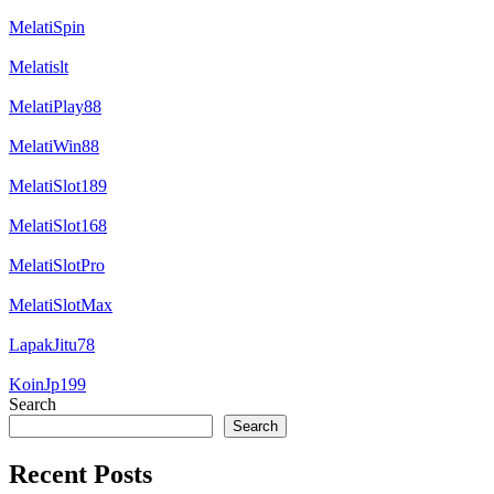
MelatiSpin
Melatislt
MelatiPlay88
MelatiWin88
MelatiSlot189
MelatiSlot168
MelatiSlotPro
MelatiSlotMax
LapakJitu78
KoinJp199
Search
Search
Recent Posts