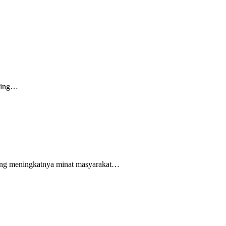
aling…
iring meningkatnya minat masyarakat…