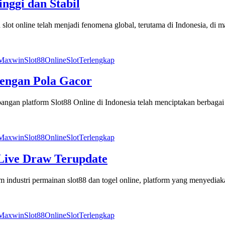
nggi dan Stabil
slot online telah menjadi fenomena global, terutama di Indonesia, di
lMaxwin
Slot88Online
SlotTerlengkap
dengan Pola Gacor
ngan platform Slot88 Online di Indonesia telah menciptakan berbagai
lMaxwin
Slot88Online
SlotTerlengkap
 Live Draw Terupdate
am industri permainan slot88 dan togel online, platform yang menyed
lMaxwin
Slot88Online
SlotTerlengkap