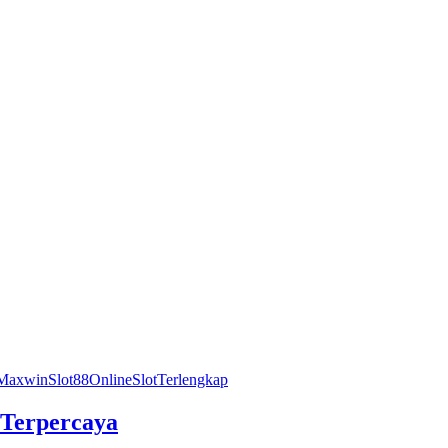
lMaxwin
Slot88Online
SlotTerlengkap
 Terpercaya