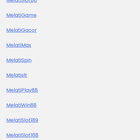
MelatiSlot88
MelatiGame
MelatiGacor
MelatiMax
MelatiSpin
Melatislt
MelatiPlay88
MelatiWin88
MelatiSlot189
MelatiSlot168