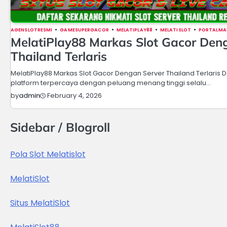
AGENSLOTRESMI
GAMESUPERGACOR
MELATIPLAY88
MELATISLOT
PORTALMA
MelatiPlay88 Markas Slot Gacor Den
Thailand Terlaris
MelatiPlay88 Markas Slot Gacor Dengan Server Thailand Terlaris D
platform terpercaya dengan peluang menang tinggi selalu…
February 4, 2026
by
admin
Sidebar / Blogroll
Pola Slot Melatislot
MelatiSlot
Situs MelatiSlot