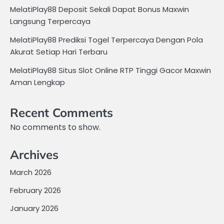
MelatiPlay88 Deposit Sekali Dapat Bonus Maxwin
Langsung Terpercaya
MelatiPlay88 Prediksi Togel Terpercaya Dengan Pola
Akurat Setiap Hari Terbaru
MelatiPlay88 Situs Slot Online RTP Tinggi Gacor Maxwin
Aman Lengkap
Recent Comments
No comments to show.
Archives
March 2026
February 2026
January 2026