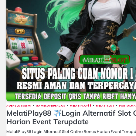
AGENSLOTRESMI
GAMESUPERGACOR
MELATIPLAY88
MELATISLOT
PORTALMA
MelatiPlay88
Login Alternatif Slot
Harian Event Terupdate
MelatiPlay88 Login Alternatif Slot Online Bonus Harian Event Terupdat