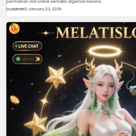
permainan slot online semakin digemari karena…
January 23, 2026
by
admin