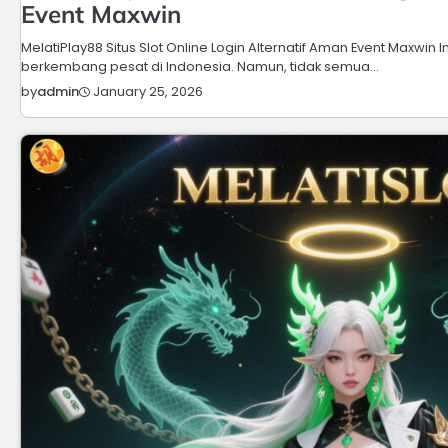
Event Maxwin
MelatiPlay88 Situs Slot Online Login Alternatif Aman Event Maxwin In
berkembang pesat di Indonesia. Namun, tidak semua…
January 25, 2026
by
admin