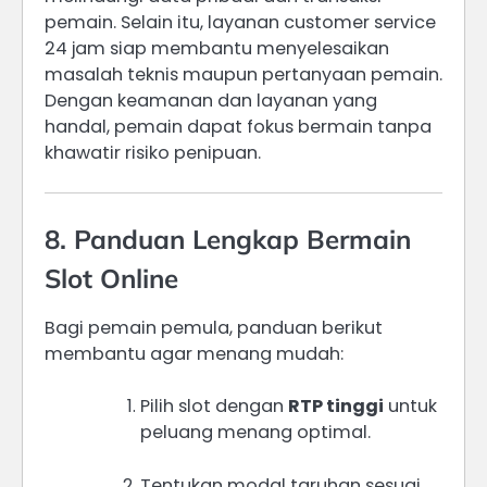
pemain. Selain itu, layanan customer service
24 jam siap membantu menyelesaikan
masalah teknis maupun pertanyaan pemain.
Dengan keamanan dan layanan yang
handal, pemain dapat fokus bermain tanpa
khawatir risiko penipuan.
8. Panduan Lengkap Bermain
Slot Online
Bagi pemain pemula, panduan berikut
membantu agar menang mudah:
Pilih slot dengan
RTP tinggi
untuk
peluang menang optimal.
Tentukan modal taruhan sesuai