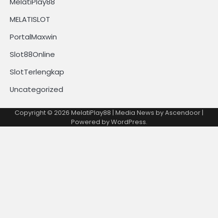
MelatiPlay88
MELATISLOT
PortalMaxwin
Slot88Online
SlotTerlengkap
Uncategorized
Copyright © 2026
MelatiPlay88
| Media News by
Ascendoor
|
Powered by
WordPress
.