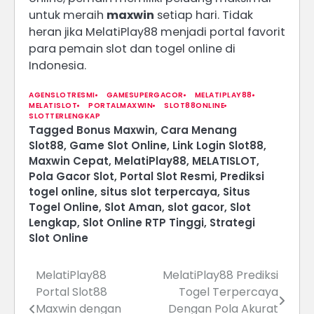
untuk meraih
maxwin
setiap hari. Tidak
heran jika MelatiPlay88 menjadi portal favorit
para pemain slot dan togel online di
Indonesia.
AGENSLOTRESMI
GAMESUPERGACOR
MELATIPLAY88
MELATISLOT
PORTALMAXWIN
SLOT88ONLINE
SLOTTERLENGKAP
Tagged
Bonus Maxwin
,
Cara Menang
Slot88
,
Game Slot Online
,
Link Login Slot88
,
Maxwin Cepat
,
MelatiPlay88
,
MELATISLOT
,
Pola Gacor Slot
,
Portal Slot Resmi
,
Prediksi
togel online
,
situs slot terpercaya
,
Situs
Togel Online
,
Slot Aman
,
slot gacor
,
Slot
Lengkap
,
Slot Online RTP Tinggi
,
Strategi
Slot Online
MelatiPlay88
MelatiPlay88 Prediksi
Post
Portal Slot88
Togel Terpercaya
navigation
Maxwin dengan
Dengan Pola Akurat