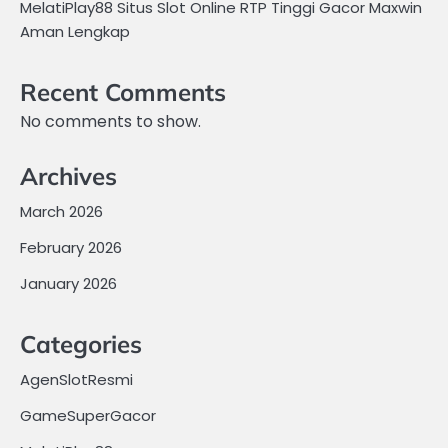
MelatiPlay88 Situs Slot Online RTP Tinggi Gacor Maxwin
Aman Lengkap
Recent Comments
No comments to show.
Archives
March 2026
February 2026
January 2026
Categories
AgenSlotResmi
GameSuperGacor