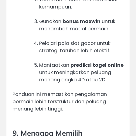
kemampuan.
Gunakan
bonus maxwin
untuk
menambah modal bermain.
Pelajari pola slot gacor untuk
strategi taruhan lebih efektif.
Manfaatkan
prediksi togel online
untuk meningkatkan peluang
menang angka 4D atau 2D.
Panduan ini memastikan pengalaman
bermain lebih terstruktur dan peluang
menang lebih tinggi.
9. Mengapa Memilih