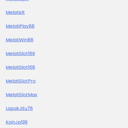
Melatislt
MelatiPlay88
MelatiWin88
MelatiSlot189
MelatiSlot168
MelatiSlotPro
MelatiSlotMax
LapakJitu78
KoinJp199