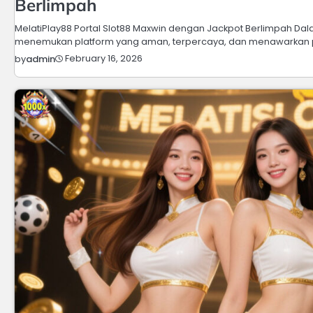
Berlimpah
MelatiPlay88 Portal Slot88 Maxwin dengan Jackpot Berlimpah Dala
menemukan platform yang aman, terpercaya, dan menawarkan
February 16, 2026
by
admin