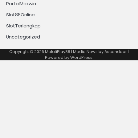
PortalMaxwin
Slot88Online
SlotTerlengkap
Uncategorized
Copyright © 2026
MelatiPlay88
| Media News by
Ascendoor
|
Powered by
WordPress
.