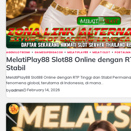
AGENSLOTRESMI
GAMESUPERGACOR
MELATIPLAY88
MELATISLOT
PORTALMA
MelatiPlay88 Slot88 Online dengan R
Stabil
MelatiPlay88 Slot88 Online dengan RTP Tinggi dan Stabil Permaina
fenomena global, terutama di Indonesia, di mana…
February 14, 2026
by
admin