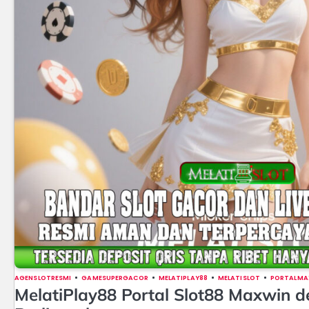
AGENSLOTRESMI
GAMESUPERGACOR
MELATIPLAY88
MELATISLOT
PORTALMA
MelatiPlay88 Portal Slot88 Maxwin 