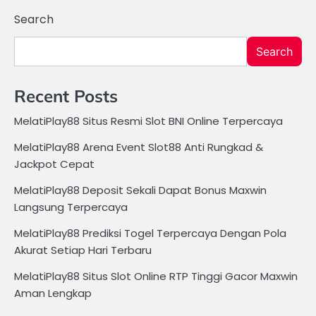
Search
Search
Recent Posts
MelatiPlay88 Situs Resmi Slot BNI Online Terpercaya
MelatiPlay88 Arena Event Slot88 Anti Rungkad &
Jackpot Cepat
MelatiPlay88 Deposit Sekali Dapat Bonus Maxwin
Langsung Terpercaya
MelatiPlay88 Prediksi Togel Terpercaya Dengan Pola
Akurat Setiap Hari Terbaru
MelatiPlay88 Situs Slot Online RTP Tinggi Gacor Maxwin
Aman Lengkap