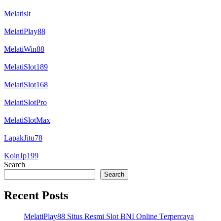
Melatislt
MelatiPlay88
MelatiWin88
MelatiSlot189
MelatiSlot168
MelatiSlotPro
MelatiSlotMax
LapakJitu78
KoinJp199
Search
Search
Recent Posts
MelatiPlay88 Situs Resmi Slot BNI Online Terpercaya