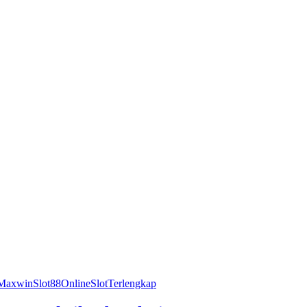
lMaxwin
Slot88Online
SlotTerlengkap