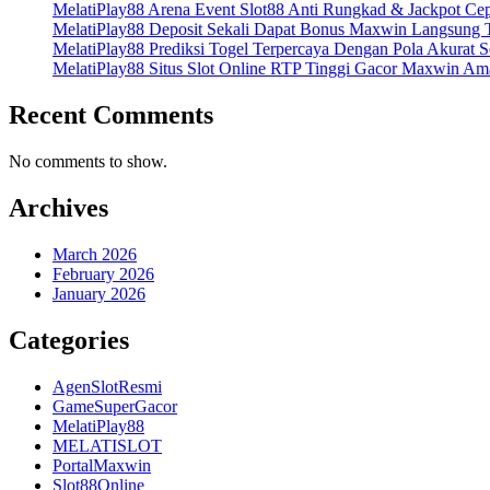
MelatiPlay88 Arena Event Slot88 Anti Rungkad & Jackpot Ce
MelatiPlay88 Deposit Sekali Dapat Bonus Maxwin Langsung 
MelatiPlay88 Prediksi Togel Terpercaya Dengan Pola Akurat S
MelatiPlay88 Situs Slot Online RTP Tinggi Gacor Maxwin A
Recent Comments
No comments to show.
Archives
March 2026
February 2026
January 2026
Categories
AgenSlotResmi
GameSuperGacor
MelatiPlay88
MELATISLOT
PortalMaxwin
Slot88Online