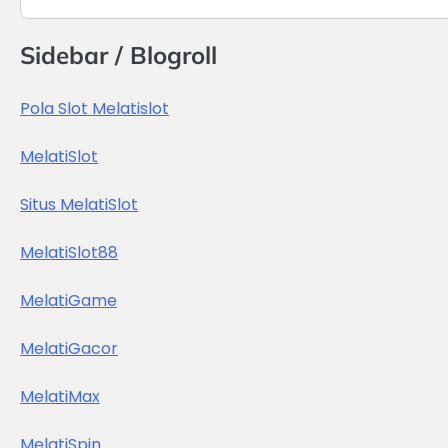
Sidebar / Blogroll
Pola Slot Melatislot
MelatiSlot
Situs MelatiSlot
MelatiSlot88
MelatiGame
MelatiGacor
MelatiMax
MelatiSpin