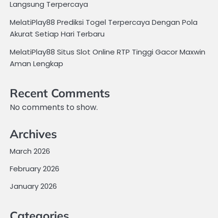
Langsung Terpercaya
MelatiPlay88 Prediksi Togel Terpercaya Dengan Pola
Akurat Setiap Hari Terbaru
MelatiPlay88 Situs Slot Online RTP Tinggi Gacor Maxwin
Aman Lengkap
Recent Comments
No comments to show.
Archives
March 2026
February 2026
January 2026
Categories