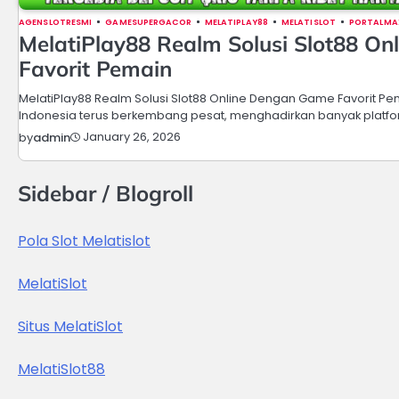
AGENSLOTRESMI
GAMESUPERGACOR
MELATIPLAY88
MELATISLOT
PORTALMA
MelatiPlay88 Realm Solusi Slot88 O
Favorit Pemain
MelatiPlay88 Realm Solusi Slot88 Online Dengan Game Favorit Pemai
Indonesia terus berkembang pesat, menghadirkan banyak platf
January 26, 2026
by
admin
Sidebar / Blogroll
Pola Slot Melatislot
MelatiSlot
Situs MelatiSlot
MelatiSlot88