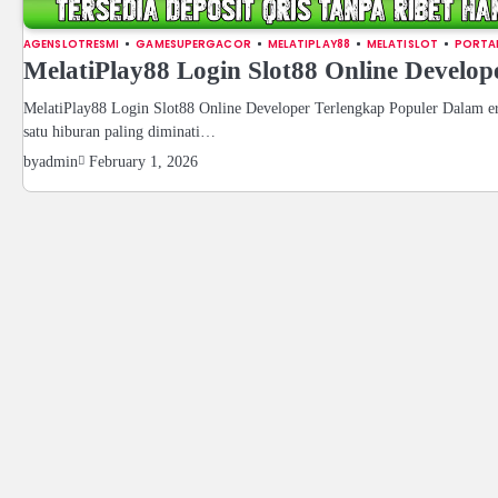
AGENSLOTRESMI
GAMESUPERGACOR
MELATIPLAY88
MELATISLOT
PORTA
MelatiPlay88 Login Slot88 Online Develop
MelatiPlay88 Login Slot88 Online Developer Terlengkap Populer Dalam era d
satu hiburan paling diminati…
by
admin
February 1, 2026