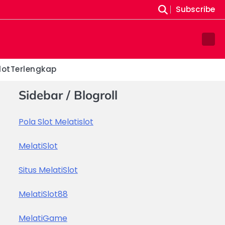
Subscribe
Sam
Pag
lotTerlengkap
Sidebar / Blogroll
Pola Slot Melatislot
MelatiSlot
Situs MelatiSlot
MelatiSlot88
MelatiGame