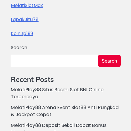
MelatiSlotMax
LapakJitu78
KoinJp199
Search
Search
Recent Posts
MelatiPlay88 Situs Resmi Slot BNI Online
Terpercaya
MelatiPlay88 Arena Event Slot88 Anti Rungkad
& Jackpot Cepat
MelatiPlay88 Deposit Sekali Dapat Bonus