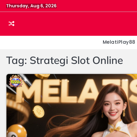
Skip
Thursday, Aug 6, 2026
to
content
MelatiPlay88
Tag:
Strategi Slot Online