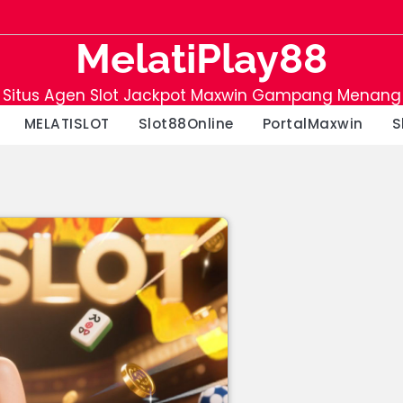
MelatiPlay88
Situs Agen Slot Jackpot Maxwin Gampang Menang
MELATISLOT
Slot88Online
PortalMaxwin
S