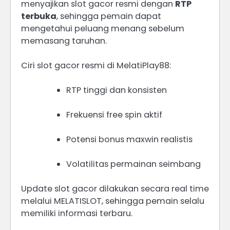
menyajikan slot gacor resmi dengan
RTP
terbuka
, sehingga pemain dapat
mengetahui peluang menang sebelum
memasang taruhan.
Ciri slot gacor resmi di MelatiPlay88:
RTP tinggi dan konsisten
Frekuensi free spin aktif
Potensi bonus maxwin realistis
Volatilitas permainan seimbang
Update slot gacor dilakukan secara real time
melalui MELATISLOT, sehingga pemain selalu
memiliki informasi terbaru.