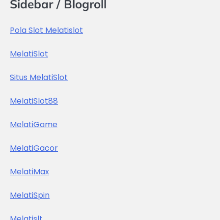
Sidebar / Blogroll
Pola Slot Melatislot
MelatiSlot
Situs MelatiSlot
MelatiSlot88
MelatiGame
MelatiGacor
MelatiMax
MelatiSpin
Melatislt