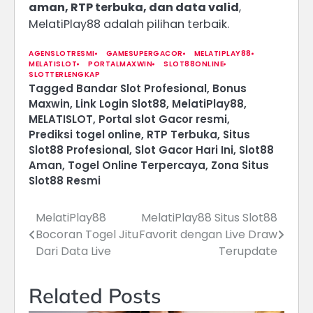
aman, RTP terbuka, dan data valid
,
MelatiPlay88 adalah pilihan terbaik.
AGENSLOTRESMI
GAMESUPERGACOR
MELATIPLAY88
MELATISLOT
PORTALMAXWIN
SLOT88ONLINE
SLOTTERLENGKAP
Tagged
Bandar Slot Profesional
,
Bonus
Maxwin
,
Link Login Slot88
,
MelatiPlay88
,
MELATISLOT
,
Portal slot Gacor resmi
,
Prediksi togel online
,
RTP Terbuka
,
Situs
Slot88 Profesional
,
Slot Gacor Hari Ini
,
Slot88
Aman
,
Togel Online Terpercaya
,
Zona Situs
Slot88 Resmi
MelatiPlay88
MelatiPlay88 Situs Slot88
Post
Bocoran Togel Jitu
Favorit dengan Live Draw
navigation
Dari Data Live
Terupdate
Related Posts