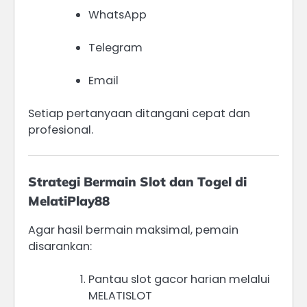
WhatsApp
Telegram
Email
Setiap pertanyaan ditangani cepat dan
profesional.
Strategi Bermain Slot dan Togel di
MelatiPlay88
Agar hasil bermain maksimal, pemain
disarankan:
Pantau slot gacor harian melalui
MELATISLOT