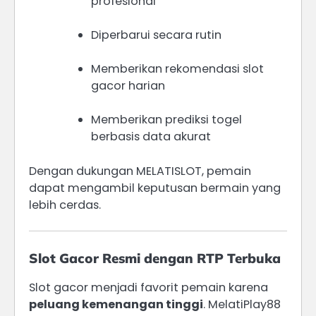
profesional
Diperbarui secara rutin
Memberikan rekomendasi slot
gacor harian
Memberikan prediksi togel
berbasis data akurat
Dengan dukungan MELATISLOT, pemain
dapat mengambil keputusan bermain yang
lebih cerdas.
Slot Gacor Resmi dengan RTP Terbuka
Slot gacor menjadi favorit pemain karena
peluang kemenangan tinggi
. MelatiPlay88