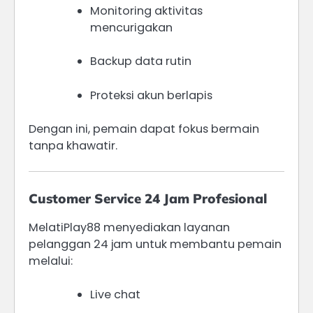
Monitoring aktivitas
mencurigakan
Backup data rutin
Proteksi akun berlapis
Dengan ini, pemain dapat fokus bermain
tanpa khawatir.
Customer Service 24 Jam Profesional
MelatiPlay88 menyediakan layanan
pelanggan 24 jam untuk membantu pemain
melalui:
Live chat