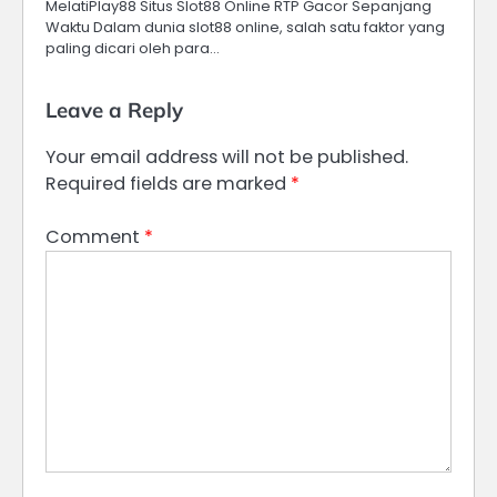
MelatiPlay88 Situs Slot88 Online RTP Gacor Sepanjang
Waktu Dalam dunia slot88 online, salah satu faktor yang
paling dicari oleh para…
Leave a Reply
Your email address will not be published.
Required fields are marked
*
Comment
*