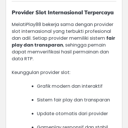
Provider Slot Internasional Terpercaya
MelatiPlay88 bekerja sama dengan provider
slot internasional yang terbukti profesional
dan adil. Setiap provider memiliki sistem
fair
play dan transparan
, sehingga pemain
dapat memverifikasi hasil permainan dan
data RTP.
Keunggulan provider slot:
Grafik modern dan interaktif
Sistem fair play dan transparan
Update otomatis dari provider
Gameplay responsif dan stabil