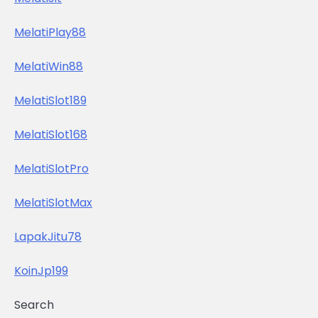
MelatiPlay88
MelatiWin88
MelatiSlot189
MelatiSlot168
MelatiSlotPro
MelatiSlotMax
LapakJitu78
KoinJp199
Search