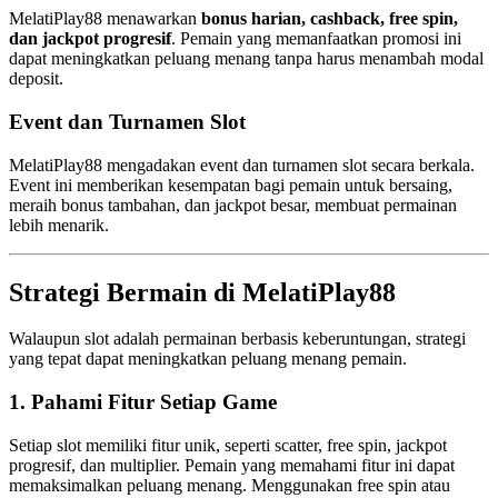
MelatiPlay88 menawarkan
bonus harian, cashback, free spin,
dan jackpot progresif
. Pemain yang memanfaatkan promosi ini
dapat meningkatkan peluang menang tanpa harus menambah modal
deposit.
Event dan Turnamen Slot
MelatiPlay88 mengadakan event dan turnamen slot secara berkala.
Event ini memberikan kesempatan bagi pemain untuk bersaing,
meraih bonus tambahan, dan jackpot besar, membuat permainan
lebih menarik.
Strategi Bermain di MelatiPlay88
Walaupun slot adalah permainan berbasis keberuntungan, strategi
yang tepat dapat meningkatkan peluang menang pemain.
1. Pahami Fitur Setiap Game
Setiap slot memiliki fitur unik, seperti scatter, free spin, jackpot
progresif, dan multiplier. Pemain yang memahami fitur ini dapat
memaksimalkan peluang menang. Menggunakan free spin atau