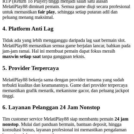
RTP (Return To Player) tinggi menjadi salah satu alasan
MelatiPlay88 diminati pemain. Semua game diuji secara profesional
untuk memastikan
fair play
, sehingga setiap putaran adil dan
peluang menang maksimal.
4. Platform Anti Lag
Tidak ada yang lebih mengganggu daripada lag saat bermain slot.
MelatiPlay88 memastikan semua game berjalan lancar, bahkan pada
jam-jam ramai. Hal ini membuat pemain dapat fokus meraih
maxwin setiap saat
tanpa gangguan teknis.
5. Provider Terpercaya
MelatiPlay88 bekerja sama dengan provider ternama yang sudah
terbukti kualitas dan keamanannya. Game dari provider terpercaya
memastikan grafik menarik, mekanisme gacor, dan peluang jackpot
tinggi.
6. Layanan Pelanggan 24 Jam Nonstop
Tim customer service MelatiPlay88 siap membantu pemain
24 jam
nonstop
. Mulai dari panduan bermain, bantuan deposit, hingga
konsultasi bonus, layanan profesional ini memastikan pengalaman