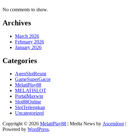
No comments to show.
Archives
March 2026
February 2026
January 2026
Categories
AgenSlotResmi
GameSuperGacor
MelatiPlay88
MELATISLOT
PortalMaxwin
Slot88Online
SlotTerlengkap
Uncategorized
Copyright © 2026
MelatiPlay88
| Media News by
Ascendoor
|
Powered by
WordPress
.