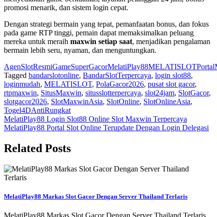
promosi menarik, dan sistem login cepat.
Dengan strategi bermain yang tepat, pemanfaatan bonus, dan fokus
pada game RTP tinggi, pemain dapat memaksimalkan peluang
mereka untuk meraih
maxwin setiap saat
, menjadikan pengalaman
bermain lebih seru, nyaman, dan menguntungkan.
AgenSlotResmi
GameSuperGacor
MelatiPlay88
MELATISLOT
Porta
Tagged
bandarslotonline
,
BandarSlotTerpercaya
,
login slot88
,
loginmudah
,
MELATISLOT
,
PolaGacor2026
,
pusat slot gacor
,
rtpmaxwin
,
SitusMaxwin
,
situsslotterpercaya
,
slot24jam
,
SlotGacor
,
slotgacor2026
,
SlotMaxwinAsia
,
SlotOnline
,
SlotOnlineAsia
,
Togel4DAntiRungkat
Post
MelatiPlay88 Login Slot88 Online Slot Maxwin Terpercaya
MelatiPlay88 Portal Slot Online Terupdate Dengan Login Delegasi
navigation
Related Posts
MelatiPlay88 Markas Slot Gacor Dengan Server Thailand Terlaris
MelatiPlay88 Markas Slot Gacor Dengan Server Thailand Terlaris