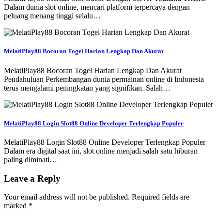
Dalam dunia slot online, mencari platform terpercaya dengan
peluang menang tinggi selalu…
MelatiPlay88 Bocoran Togel Harian Lengkap Dan Akurat
MelatiPlay88 Bocoran Togel Harian Lengkap Dan Akurat
Pendahuluan Perkembangan dunia permainan online di Indonesia
terus mengalami peningkatan yang signifikan. Salah…
MelatiPlay88 Login Slot88 Online Developer Terlengkap Populer
MelatiPlay88 Login Slot88 Online Developer Terlengkap Populer
Dalam era digital saat ini, slot online menjadi salah satu hiburan
paling diminati…
Leave a Reply
Your email address will not be published.
Required fields are
marked
*