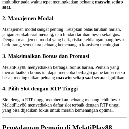
multiplier pada waktu tepat meningkatkan peluang
maxwin setiap
saat
.
2. Manajemen Modal
Manajemen modal sangat penting. Tetapkan batas taruhan harian,
jangan serakah saat menang, dan hindari taruhan besar sekaligus.
Dengan manajemen modal yang baik, risiko kehilangan uang besar
berkurang, sementara peluang kemenangan konsisten meningkat.
3. Maksimalkan Bonus dan Promosi
MelatiPlay88 menyediakan berbagai bonus harian. Pemain yang
memanfaatkan bonus ini dapat mencoba berbagai game tanpa risiko
besar, meningkatkan peluang
maxwin setiap saat
secara signifikan.
4. Pilih Slot dengan RTP Tinggi
Slot dengan RTP tinggi memberikan peluang menang lebih besar.
MelatiPlay88 menyediakan daftar slot terbaik dengan RTP tinggi
yang bisa dijadikan fokus untuk meraih kemenangan optimal.
Pengalaman Pemain di MelatiPlay88