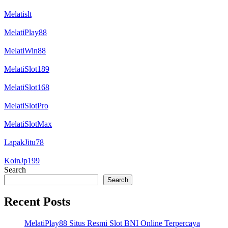
Melatislt
MelatiPlay88
MelatiWin88
MelatiSlot189
MelatiSlot168
MelatiSlotPro
MelatiSlotMax
LapakJitu78
KoinJp199
Search
Search
Recent Posts
MelatiPlay88 Situs Resmi Slot BNI Online Terpercaya