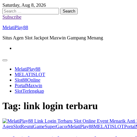
Skip
Saturday, Aug 8, 2026
to
Search
content
for:
Subscribe
MelatiPlay88
Situs Agen Slot Jackpot Maxwin Gampang Menang
Sample
Page
MelatiPlay88
MELATISLOT
Slot88Online
PortalMaxwin
SlotTerlengkap
Tag:
link login terbaru
AgenSlotResmi
GameSuperGacor
MelatiPlay88
MELATISLOT
Porta