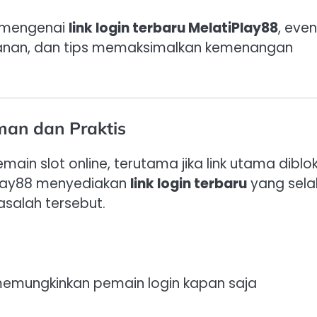
p mengenai
link login terbaru MelatiPlay88
, even
eamanan, dan tips memaksimalkan kemenangan
man dan Praktis
in slot online, terutama jika link utama diblok
Play88 menyediakan
link login terbaru
yang sela
asalah tersebut.
memungkinkan pemain login kapan saja