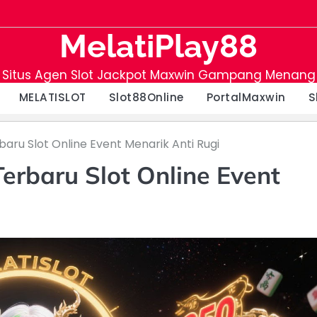
MelatiPlay88
Situs Agen Slot Jackpot Maxwin Gampang Menang
MELATISLOT
Slot88Online
PortalMaxwin
S
baru Slot Online Event Menarik Anti Rugi
Terbaru Slot Online Event