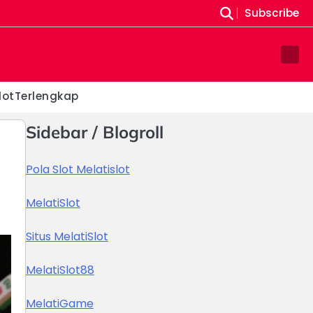
Subscribe
Sam
Pag
lotTerlengkap
Sidebar / Blogroll
Pola Slot Melatislot
MelatiSlot
Situs MelatiSlot
MelatiSlot88
MelatiGame