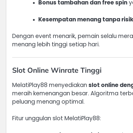
Bonus tambahan dan free spin
y
Kesempatan menang tanpa risi
Dengan event menarik, pemain selalu mer
menang lebih tinggi setiap hari.
Slot Online Winrate Tinggi
MelatiPlay88 menyediakan
slot online den
meraih kemenangan besar. Algoritma terb
peluang menang optimal.
Fitur unggulan slot MelatiPlay88: