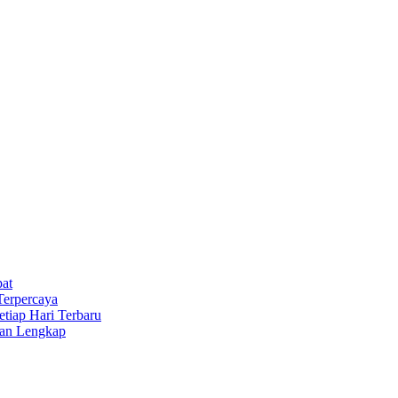
pat
Terpercaya
etiap Hari Terbaru
man Lengkap