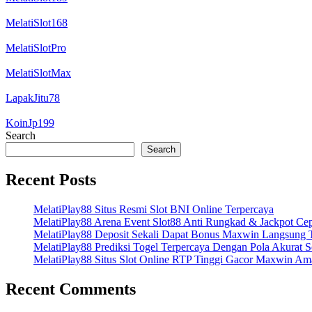
MelatiSlot168
MelatiSlotPro
MelatiSlotMax
LapakJitu78
KoinJp199
Search
Search
Recent Posts
MelatiPlay88 Situs Resmi Slot BNI Online Terpercaya
MelatiPlay88 Arena Event Slot88 Anti Rungkad & Jackpot Ce
MelatiPlay88 Deposit Sekali Dapat Bonus Maxwin Langsung 
MelatiPlay88 Prediksi Togel Terpercaya Dengan Pola Akurat S
MelatiPlay88 Situs Slot Online RTP Tinggi Gacor Maxwin A
Recent Comments