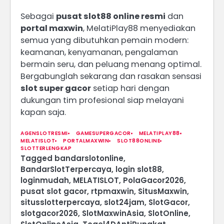
Sebagai
pusat slot88 online resmi
dan
portal maxwin
, MelatiPlay88 menyediakan
semua yang dibutuhkan pemain modern:
keamanan, kenyamanan, pengalaman
bermain seru, dan peluang menang optimal.
Bergabunglah sekarang dan rasakan sensasi
slot super gacor
setiap hari dengan
dukungan tim profesional siap melayani
kapan saja.
AGENSLOTRESMI
GAMESUPERGACOR
MELATIPLAY88
MELATISLOT
PORTALMAXWIN
SLOT88ONLINE
SLOTTERLENGKAP
Tagged
bandarslotonline
,
BandarSlotTerpercaya
,
login slot88
,
loginmudah
,
MELATISLOT
,
PolaGacor2026
,
pusat slot gacor
,
rtpmaxwin
,
SitusMaxwin
,
situsslotterpercaya
,
slot24jam
,
SlotGacor
,
slotgacor2026
,
SlotMaxwinAsia
,
SlotOnline
,