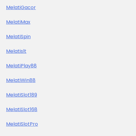
MelatiGacor
MelatiMax
MelatiSpin
Melatislt
MelatiPlay88
MelatiWin88
MelatiSlot189
MelatiSlot168
MelatiSlotPro