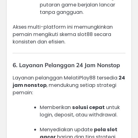
putaran game berjalan lancar
tanpa gangguan.
Akses multi-platform ini memungkinkan
pemain mengikuti skema slot88 secara
konsisten dan efisien.
6. Layanan Pelanggan 24 Jam Nonstop
Layanan pelanggan MelatiPlay88 tersedia
24
jam nonstop
, mendukung setiap strategi
pemain:
Memberikan
solusi cepat
untuk
login, deposit, atau withdrawal.
Menyediakan update
pola slot
gacor
harian dan tips strategi.