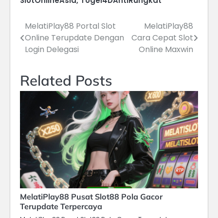
SlotOnlineAsia
,
Togel4DAntiRungkat
MelatiPlay88 Portal Slot
MelatiPlay88
Post
Online Terupdate Dengan
Cara Cepat Slot
navigation
Login Delegasi
Online Maxwin
Related Posts
MelatiPlay88 Pusat Slot88 Pola Gacor
Terupdate Terpercaya