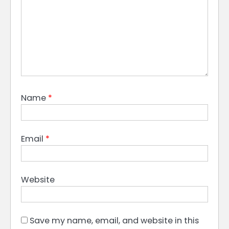
Name
*
Email
*
Website
Save my name, email, and website in this