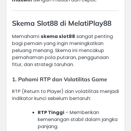
Skema Slot88 di MelatiPlay88
Memahami
skema slot88
sangat penting
bagi pemain yang ingin meningkatkan
peluang menang. Skema ini mencakup
pemahaman pola putaran, penggunaan
fitur, dan strategi taruhan.
1. Pahami RTP dan Volatilitas Game
RTP (Return to Player) dan volatilitas menjadi
indikator kunci sebelum bertaruh:
RTP Tinggi
– Memberikan
kemenangan stabil dalam jangka
panjang.