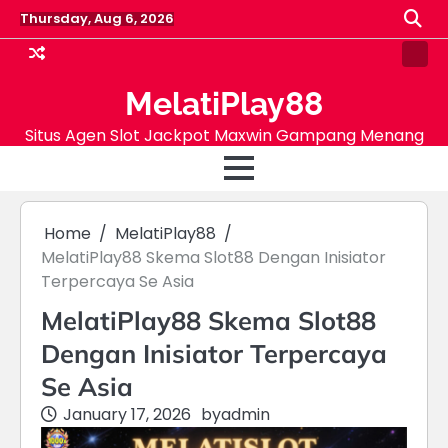
Skip
Thursday, Aug 6, 2026
to
content
Samp
Pag
MelatiPlay88
Situs Agen Slot Jackpot Maxwin Gampang Menang
Home
MelatiPlay88
MelatiPlay88 Skema Slot88 Dengan Inisiator
Terpercaya Se Asia
MelatiPlay88 Skema Slot88
Dengan Inisiator Terpercaya
Se Asia
January 17, 2026
by
admin