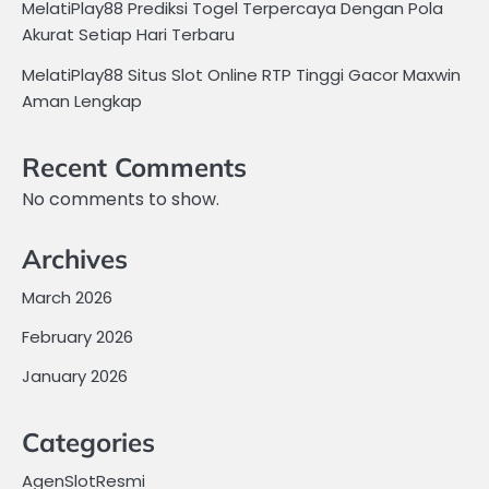
MelatiPlay88 Prediksi Togel Terpercaya Dengan Pola
Akurat Setiap Hari Terbaru
MelatiPlay88 Situs Slot Online RTP Tinggi Gacor Maxwin
Aman Lengkap
Recent Comments
No comments to show.
Archives
March 2026
February 2026
January 2026
Categories
AgenSlotResmi